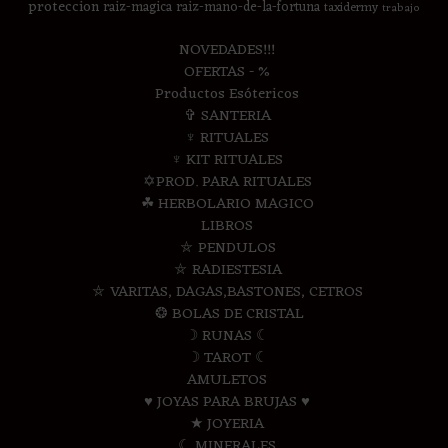
proteccion
raiz-magica
raiz-mano-de-la-fortuna
taxidermy
trabajo
NOVEDADES!!!
OFERTAS - %
Productos Esótericos
✞ SANTERIA
♆ RITUALES
♆ KIT RITUALES
✡PROD. PARA RITUALES
☘ HERBOLARIO MAGICO
LIBROS
⛤ PENDULOS
⛤ RADIESTESIA
⛤ VARITAS, DAGAS,BASTONES, CETROS
❂ BOLAS DE CRISTAL
☽ RUNAS ☾
☽ TAROT ☾
AMULETOS
♥ JOYAS PARA BRUJAS ♥
★ JOYERIA
☾ MINERALES