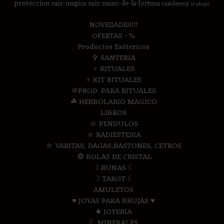
proteccion
raiz-magica
raiz-mano-de-la-fortuna
taxidermy
trabajo
NOVEDADES!!!
OFERTAS - %
Productos Esótericos
✞ SANTERIA
♆ RITUALES
♆ KIT RITUALES
✡PROD. PARA RITUALES
☘ HERBOLARIO MAGICO
LIBROS
⛤ PENDULOS
⛤ RADIESTESIA
⛤ VARITAS, DAGAS,BASTONES, CETROS
❂ BOLAS DE CRISTAL
☽ RUNAS ☾
☽ TAROT ☾
AMULETOS
♥ JOYAS PARA BRUJAS ♥
★ JOYERIA
☾ MINERALES