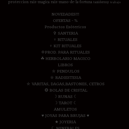
proteccion
raiz-magica
raiz-mano-de-la-fortuna
taxidermy
trabajo
NOVEDADES!!!
OFERTAS - %
Productos Esótericos
✞ SANTERIA
♆ RITUALES
♆ KIT RITUALES
✡PROD. PARA RITUALES
☘ HERBOLARIO MAGICO
LIBROS
⛤ PENDULOS
⛤ RADIESTESIA
⛤ VARITAS, DAGAS,BASTONES, CETROS
❂ BOLAS DE CRISTAL
☽ RUNAS ☾
☽ TAROT ☾
AMULETOS
♥ JOYAS PARA BRUJAS ♥
★ JOYERIA
☾ MINERALES