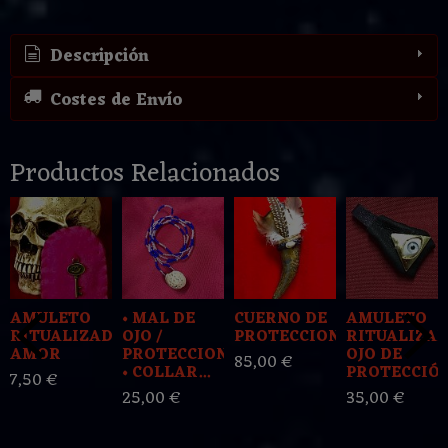
Descripción
Costes de Envío
Productos Relacionados
AMULETO
• MAL DE
CUERNO DE
AMULETO
RITUALIZADO
OJO /
PROTECCION
RITUALIZA
AMOR
PROTECCION
OJO DE
85,00 €
• COLLAR...
PROTECCIÓ
7,50 €
25,00 €
35,00 €