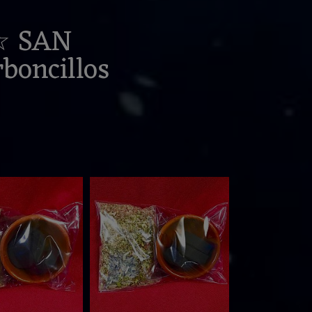
☆ SAN
oncillos