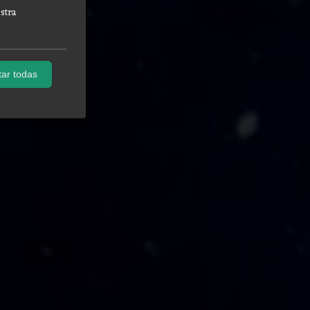
stra
ar todas