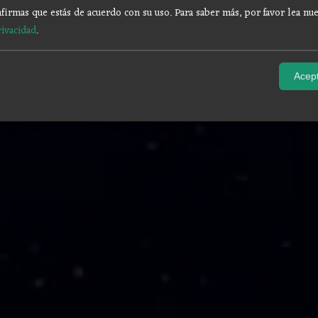
firmas que estás de acuerdo con su uso.
Para saber más, por favor lea nue
rivacidad
.
Acept