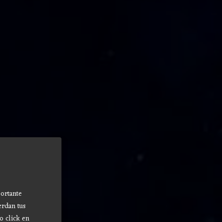
ortante
erdan tus
o click en