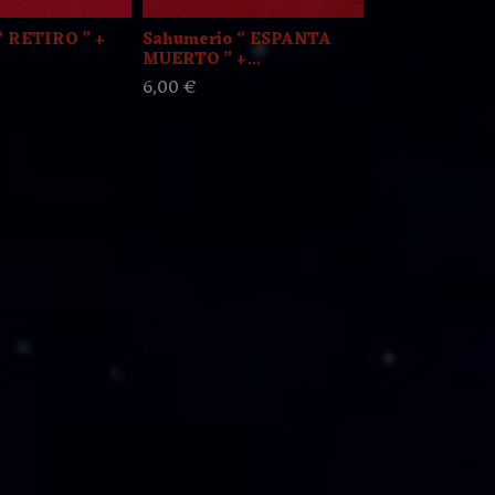
“ RETIRO ” +
Sahumerio “ ESPANTA
Sahumerio “
MUERTO ” +...
GUAICAIPURO
+...
6,00 €
6,00 €