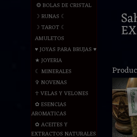
❂ BOLAS DE CRISTAL
Sa
☽ RUNAS ☾
EX
☽ TAROT ☾
AMULETOS
♥ JOYAS PARA BRUJAS ♥
★ JOYERIA
Produc
☾ MINERALES
✞ NOVENAS
☥ VELAS Y VELONES
✿ ESENCIAS
AROMATICAS
✿ ACEITES Y
EXTRACTOS NATURALES