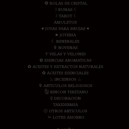
❂ BOLAS DE CRISTAL
☽ RUNAS ☾
☽ TAROT ☾
AMULETOS
♥ JOYAS PARA BRUJAS ♥
★ JOYERIA
☾ MINERALES
✞ NOVENAS
☥ VELAS Y VELONES
✿ ESENCIAS AROMATICAS
✿ ACEITES Y EXTRACTOS NATURALES
✿ ACEITES ESENCIALES
♨ INCIENSOS ♨
✞ ARTICULOS RELIGIOSOS
༃ RINCON TIBETANO
۩ DECORACION
TAXIDERMIA
۞ OTROS ARTICULOS
✂ LOTES AHORRO