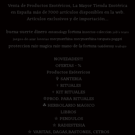
Venta de Productos Esotéricos, La Mayor Tienda Esotérica
en España más de 7000 artículos disponibles en la web.
Artículos exclusivos y de importación....
buena-suerte
dinero
fortuna
entomology
insectos-coleccion
job's tears
mecynorrhina
mecynorrhina torquata poggei
juegos-de-azar
loterias
proteccion
raiz-magica
raiz-mano-de-la-fortuna
taxidermy
trabajo
NOVEDADES!!!
OFERTAS - %
Productos Esótericos
✞ SANTERIA
♆ RITUALES
♆ KIT RITUALES
✡PROD. PARA RITUALES
☘ HERBOLARIO MAGICO
LIBROS
⛤ PENDULOS
⛤ RADIESTESIA
⛤ VARITAS, DAGAS,BASTONES, CETROS