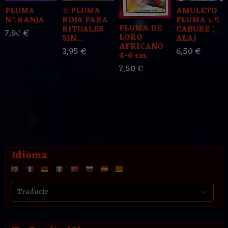
PLUMA
☆ PLUMA
AMULETO
NARANJA
ROJA PARA
PLUMA DE
PLUMA DE
RITUALES
CABURE (
7,90 €
LORO
SIN...
ALA)
AFRICANO
3,95 €
6,50 €
4-6 cm.
7,50 €
Idioma