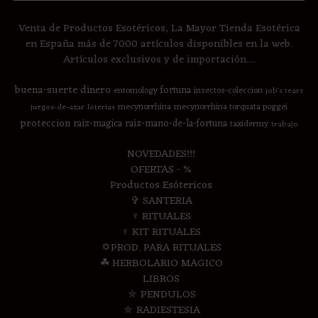
Venta de Productos Esotéricos, La Mayor Tienda Esotérica
en España más de 7000 artículos disponibles en la web.
Artículos exclusivos y de importación....
buena-suerte
dinero
fortuna
entomology
insectos-coleccion
job's tears
mecynorrhina
mecynorrhina torquata poggei
juegos-de-azar
loterias
proteccion
raiz-magica
raiz-mano-de-la-fortuna
taxidermy
trabajo
NOVEDADES!!!
OFERTAS - %
Productos Esótericos
✞ SANTERIA
♆ RITUALES
♆ KIT RITUALES
✡PROD. PARA RITUALES
☘ HERBOLARIO MAGICO
LIBROS
⛤ PENDULOS
⛤ RADIESTESIA