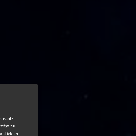
ortante
erdan tus
o click en