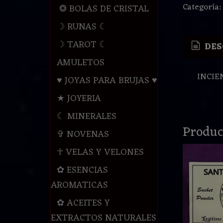
Categoría
❂ BOLAS DE CRISTAL
☽ RUNAS ☾
☽ TAROT ☾
DES
AMULETOS
INCIE
♥ JOYAS PARA BRUJAS ♥
★ JOYERIA
☾ MINERALES
Produc
✞ NOVENAS
☥ VELAS Y VELONES
✿ ESENCIAS
AROMATICAS
✿ ACEITES Y
EXTRACTOS NATURALES