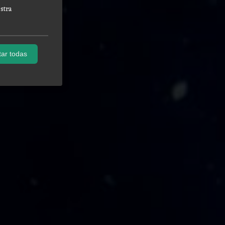
stra
ar todas