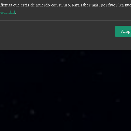
firmas que estás de acuerdo con su uso.
Para saber más, por favor lea nue
rivacidad
.
Acept