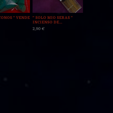
CONOS " VENDE
" SOLO MIO SERAS "
" CONTRA M
INCIENSO DE...
INCIENSO DE
2,90 €
2,90 €