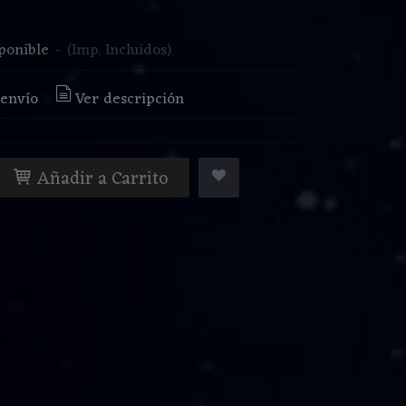
€
ponible
-
(Imp. Incluidos)
 envío
Ver descripción
Añadir a Carrito