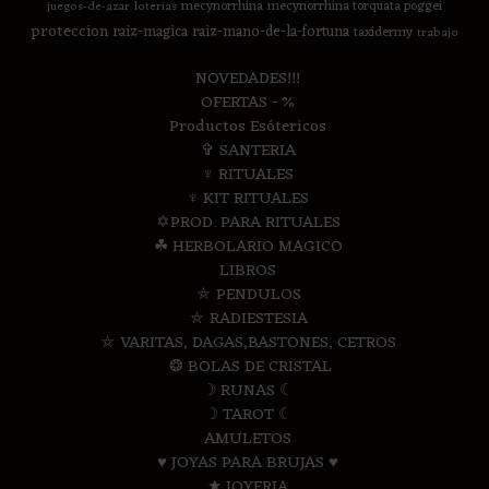
mecynorrhina
mecynorrhina torquata poggei
juegos-de-azar
loterias
proteccion
raiz-magica
raiz-mano-de-la-fortuna
taxidermy
trabajo
NOVEDADES!!!
OFERTAS - %
Productos Esótericos
✞ SANTERIA
♆ RITUALES
♆ KIT RITUALES
✡PROD. PARA RITUALES
☘ HERBOLARIO MAGICO
LIBROS
⛤ PENDULOS
⛤ RADIESTESIA
⛤ VARITAS, DAGAS,BASTONES, CETROS
❂ BOLAS DE CRISTAL
☽ RUNAS ☾
☽ TAROT ☾
AMULETOS
♥ JOYAS PARA BRUJAS ♥
★ JOYERIA