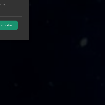
stra
ar todas