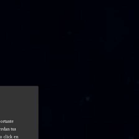
ortante
erdan tus
o click en