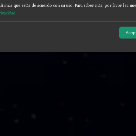
firmas que estás de acuerdo con su uso.
Para saber más, por favor lea nue
rivacidad
.
Acept