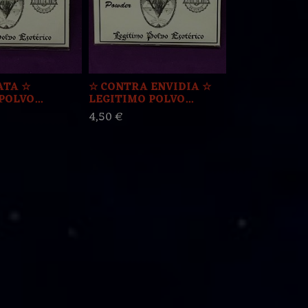
ATA ☆
☆ CONTRA ENVIDIA ☆
☆ FIEL AMA
OLVO...
LEGITIMO POLVO...
LEGITIMO PO
4,50 €
4,50 €