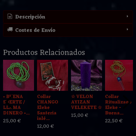
Descripción
Costes de Envío
Productos Relacionados
• BUENA
Collar
☆ VELON
Collar
SUERTE /
CHANGO
AYIZAN
Ritualizado
LLAMA
Eleke
VELEKETE ☆
Eleke -
DINERO •...
Santeria
Buena...
15,00 €
inlé...
25,00 €
22,50 €
12,00 €