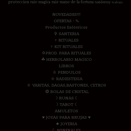
proteccion
raiz-magica
raiz-mano-de-la-fortuna
taxidermy
trabajo
NOVEDADES!!!
OFERTAS - %
Productos Esótericos
✞ SANTERIA
♆ RITUALES
♆ KIT RITUALES
✡PROD. PARA RITUALES
☘ HERBOLARIO MAGICO
LIBROS
⛤ PENDULOS
⛤ RADIESTESIA
⛤ VARITAS, DAGAS,BASTONES, CETROS
❂ BOLAS DE CRISTAL
☽ RUNAS ☾
☽ TAROT ☾
AMULETOS
♥ JOYAS PARA BRUJAS ♥
★ JOYERIA
☾ MINERALES