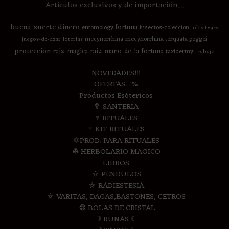
Artículos exclusivos y de importación....
buena-suerte
dinero
fortuna
entomology
insectos-coleccion
job's tears
mecynorrhina
mecynorrhina torquata poggei
juegos-de-azar
loterias
proteccion
raiz-magica
raiz-mano-de-la-fortuna
taxidermy
trabajo
NOVEDADES!!!
OFERTAS - %
Productos Esótericos
✞ SANTERIA
♆ RITUALES
♆ KIT RITUALES
✡PROD. PARA RITUALES
☘ HERBOLARIO MAGICO
LIBROS
⛤ PENDULOS
⛤ RADIESTESIA
⛤ VARITAS, DAGAS,BASTONES, CETROS
❂ BOLAS DE CRISTAL
☽ RUNAS ☾