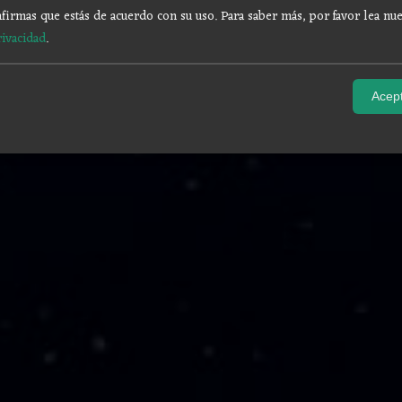
firmas que estás de acuerdo con su uso.
Para saber más, por favor lea nue
rivacidad
.
Acept