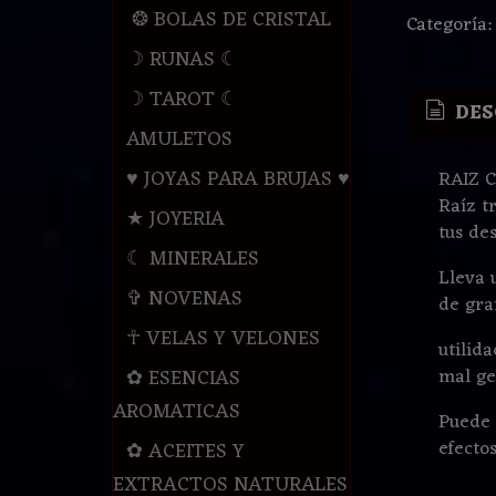
❂ BOLAS DE CRISTAL
Categoría
☽ RUNAS ☾
☽ TAROT ☾
DES
AMULETOS
♥ JOYAS PARA BRUJAS ♥
RAIZ 
Raíz t
★ JOYERIA
tus de
☾ MINERALES
Lleva 
✞ NOVENAS
de gra
☥ VELAS Y VELONES
utilid
mal ge
✿ ESENCIAS
AROMATICAS
Puede 
efectos
✿ ACEITES Y
EXTRACTOS NATURALES