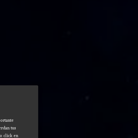
ortante
erdan tus
o click en