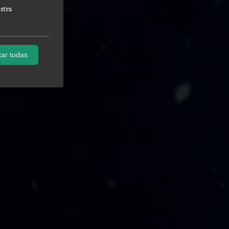
stra
ar todas