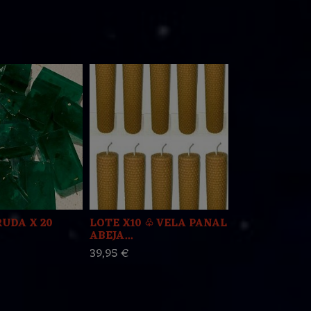
RUDA X 20
LOTE X10 ♧ VELA PANAL
FIGA PUÑO 
ABEJA...
OBSIDIANA
39,95 €
12,00 €