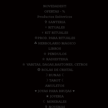
NOVEDADES!!!
OFERTAS - %
Productos Esótericos
✞ SANTERIA
♆ RITUALES
♆ KIT RITUALES
✡PROD. PARA RITUALES
☘ HERBOLARIO MAGICO
LIBROS
⛤ PENDULOS
⛤ RADIESTESIA
⛤ VARITAS, DAGAS,BASTONES, CETROS
❂ BOLAS DE CRISTAL
☽ RUNAS ☾
☽ TAROT ☾
AMULETOS
♥ JOYAS PARA BRUJAS ♥
★ JOYERIA
☾ MINERALES
✞ NOVENAS