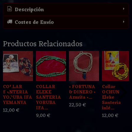
Descripción
Costes de Envío
Productos Relacionados
COLLAR
COLLAR
• FORTUNA
Collar
SANTERIA
ELEKE
& DINERO •
OCHUN
YORUBA IFA
SANTERIA
Azurita •...
Eleke
YEMANYA
YORUBA
Santeria
22,50 €
IFA...
inlé...
12,00 €
9,00 €
12,00 €