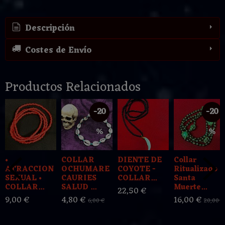
Descripción
Costes de Envío
Productos Relacionados
-20
-20
%
%
•
COLLAR
DIENTE DE
Collar
ATRACCION
OCHUMARE
COYOTE -
Ritualizado
SEXUAL •
CAURIES
COLLAR...
Santa
COLLAR...
SALUD ...
Muerte...
22,50 €
9,00 €
4,80 €
16,00 €
6,00 €
20,00 €