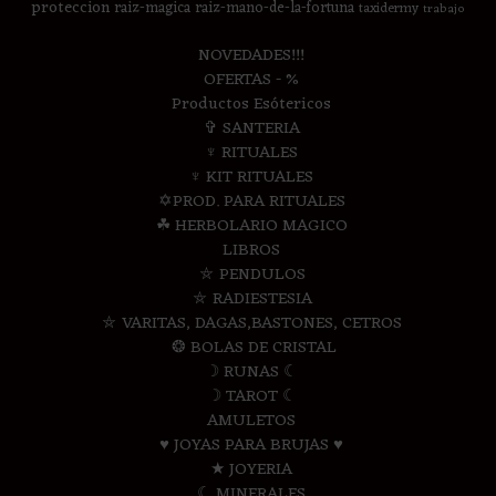
proteccion
raiz-magica
raiz-mano-de-la-fortuna
taxidermy
trabajo
NOVEDADES!!!
OFERTAS - %
Productos Esótericos
✞ SANTERIA
♆ RITUALES
♆ KIT RITUALES
✡PROD. PARA RITUALES
☘ HERBOLARIO MAGICO
LIBROS
⛤ PENDULOS
⛤ RADIESTESIA
⛤ VARITAS, DAGAS,BASTONES, CETROS
❂ BOLAS DE CRISTAL
☽ RUNAS ☾
☽ TAROT ☾
AMULETOS
♥ JOYAS PARA BRUJAS ♥
★ JOYERIA
☾ MINERALES