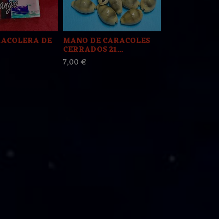
RACOLERA DE
MANO DE CARACOLES
Collar Eleke 
CERRADOS 21...
OCHUN OGGU
7,00 €
25,00 €