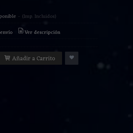
€
ponible
-
(Imp. Incluidos)
 envío
Ver descripción
Añadir a Carrito