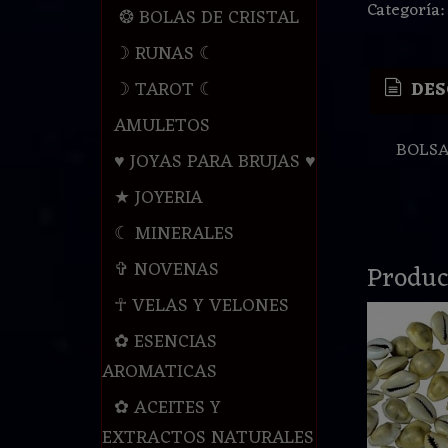
Categoría
❂ BOLAS DE CRISTAL
☽ RUNAS ☾
☽ TAROT ☾
DES
AMULETOS
BOLSA
♥ JOYAS PARA BRUJAS ♥
★ JOYERIA
☾ MINERALES
✞ NOVENAS
Produc
☥ VELAS Y VELONES
✿ ESENCIAS
AROMATICAS
✿ ACEITES Y
EXTRACTOS NATURALES