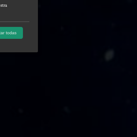
stra
ar todas