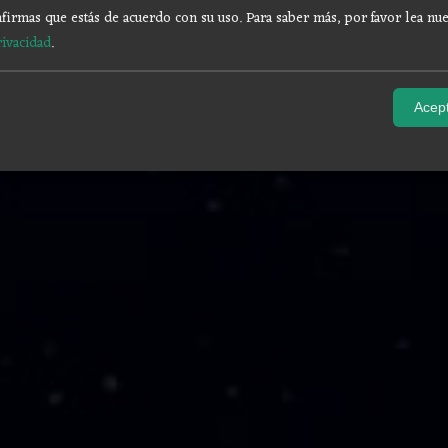
firmas que estás de acuerdo con su uso.
Para saber más, por favor lea nue
rivacidad
.
Acept