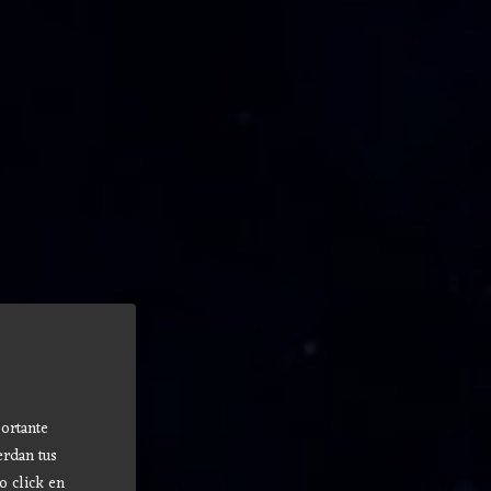
ortante
erdan tus
o click en