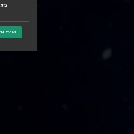
stra
ar todas