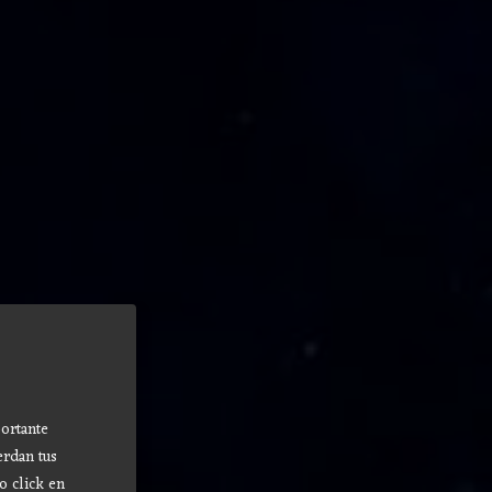
ortante
erdan tus
o click en