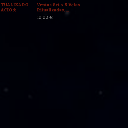
ITUALIZADO
Ventas Set x 5 Velas
VELON RITU
RACIO⛤
Ritualizadas,...
ESTUDIOS "
10,00 €
20,00 €