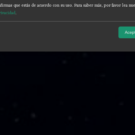
firmas que estás de acuerdo con su uso.
Para saber más, por favor lea nue
rivacidad
.
Acept