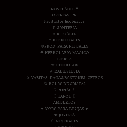
NOVEDADES!!!
OFERTAS - %
Productos Esótericos
✞ SANTERIA
♆ RITUALES
♆ KIT RITUALES
✡PROD. PARA RITUALES
☘ HERBOLARIO MAGICO
LIBROS
⛤ PENDULOS
⛤ RADIESTESIA
⛤ VARITAS, DAGAS,BASTONES, CETROS
❂ BOLAS DE CRISTAL
☽ RUNAS ☾
☽ TAROT ☾
AMULETOS
♥ JOYAS PARA BRUJAS ♥
★ JOYERIA
☾ MINERALES