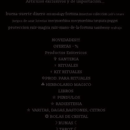
Artículos exclusivos y de importación....
buena-suerte
dinero
fortuna
entomology
insectos-coleccion
job's tears
mecynorrhina
mecynorrhina torquata poggei
juegos-de-azar
loterias
proteccion
raiz-magica
raiz-mano-de-la-fortuna
taxidermy
trabajo
NOVEDADES!!!
OFERTAS - %
Productos Esótericos
✞ SANTERIA
♆ RITUALES
♆ KIT RITUALES
✡PROD. PARA RITUALES
☘ HERBOLARIO MAGICO
LIBROS
⛤ PENDULOS
⛤ RADIESTESIA
⛤ VARITAS, DAGAS,BASTONES, CETROS
❂ BOLAS DE CRISTAL
☽ RUNAS ☾
☽ TAROT ☾