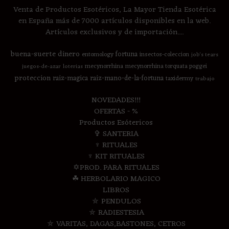
Venta de Productos Esotéricos, La Mayor Tienda Esotérica
en España más de 7000 artículos disponibles en la web.
Artículos exclusivos y de importación....
buena-suerte
dinero
fortuna
entomology
insectos-coleccion
job's tears
mecynorrhina
mecynorrhina torquata poggei
juegos-de-azar
loterias
proteccion
raiz-magica
raiz-mano-de-la-fortuna
taxidermy
trabajo
NOVEDADES!!!
OFERTAS - %
Productos Esótericos
✞ SANTERIA
♆ RITUALES
♆ KIT RITUALES
✡PROD. PARA RITUALES
☘ HERBOLARIO MAGICO
LIBROS
⛤ PENDULOS
⛤ RADIESTESIA
⛤ VARITAS, DAGAS,BASTONES, CETROS