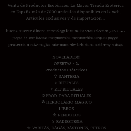
Venta de Productos Esotéricos, La Mayor Tienda Esotérica
en España más de 7000 artículos disponibles en la web.
Artículos exclusivos y de importación....
buena-suerte
dinero
fortuna
entomology
insectos-coleccion
job's tears
mecynorrhina
mecynorrhina torquata poggei
juegos-de-azar
loterias
proteccion
raiz-magica
raiz-mano-de-la-fortuna
taxidermy
trabajo
NOVEDADES!!!
OFERTAS - %
Productos Esótericos
✞ SANTERIA
♆ RITUALES
♆ KIT RITUALES
✡PROD. PARA RITUALES
☘ HERBOLARIO MAGICO
LIBROS
⛤ PENDULOS
⛤ RADIESTESIA
⛤ VARITAS, DAGAS,BASTONES, CETROS