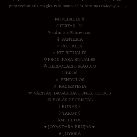
proteccion
raiz-magica
raiz-mano-de-la-fortuna
taxidermy
trabajo
NOVEDADES!!!
OFERTAS - %
Productos Esótericos
✞ SANTERIA
♆ RITUALES
♆ KIT RITUALES
✡PROD. PARA RITUALES
☘ HERBOLARIO MAGICO
LIBROS
⛤ PENDULOS
⛤ RADIESTESIA
⛤ VARITAS, DAGAS,BASTONES, CETROS
❂ BOLAS DE CRISTAL
☽ RUNAS ☾
☽ TAROT ☾
AMULETOS
♥ JOYAS PARA BRUJAS ♥
★ JOYERIA