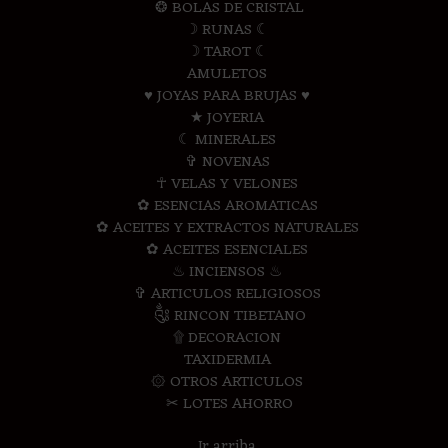
❂ BOLAS DE CRISTAL
☽ RUNAS ☾
☽ TAROT ☾
AMULETOS
♥ JOYAS PARA BRUJAS ♥
★ JOYERIA
☾ MINERALES
✞ NOVENAS
☥ VELAS Y VELONES
✿ ESENCIAS AROMATICAS
✿ ACEITES Y EXTRACTOS NATURALES
✿ ACEITES ESENCIALES
♨ INCIENSOS ♨
✞ ARTICULOS RELIGIOSOS
༃ RINCON TIBETANO
۩ DECORACION
TAXIDERMIA
۞ OTROS ARTICULOS
✂ LOTES AHORRO
Ir arriba