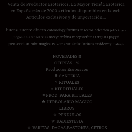
Venta de Productos Esotéricos, La Mayor Tienda Esotérica
en España más de 7000 artículos disponibles en la web.
Artículos exclusivos y de importación....
buena-suerte
dinero
fortuna
entomology
insectos-coleccion
job's tears
mecynorrhina
mecynorrhina torquata poggei
juegos-de-azar
loterias
proteccion
raiz-magica
raiz-mano-de-la-fortuna
taxidermy
trabajo
NOVEDADES!!!
OFERTAS - %
Productos Esótericos
✞ SANTERIA
♆ RITUALES
♆ KIT RITUALES
✡PROD. PARA RITUALES
☘ HERBOLARIO MAGICO
LIBROS
⛤ PENDULOS
⛤ RADIESTESIA
⛤ VARITAS, DAGAS,BASTONES, CETROS