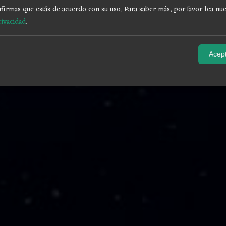
firmas que estás de acuerdo con su uso.
Para saber más, por favor lea nue
rivacidad
.
Acept