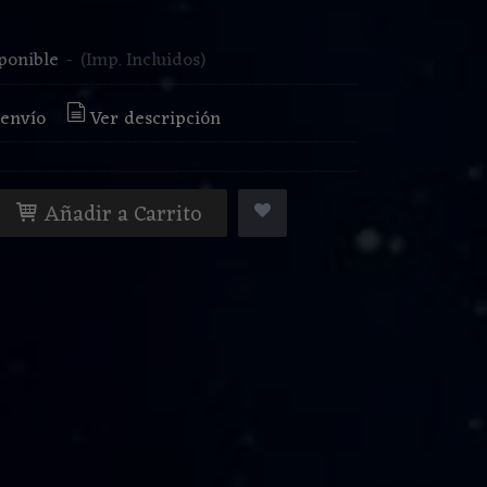
€
ponible
-
(Imp. Incluidos)
 envío
Ver descripción
Añadir a Carrito