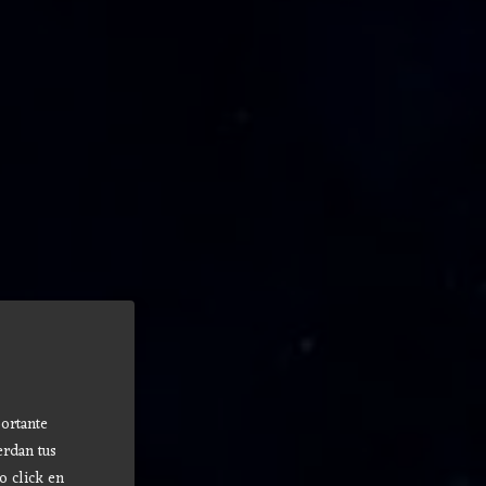
ortante
erdan tus
o click en