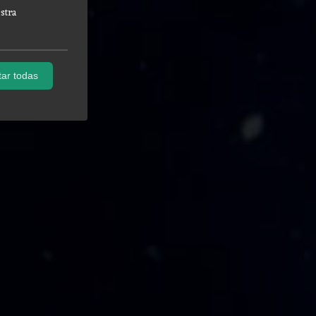
stra
ar todas