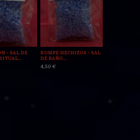
N - SAL DE
ROMPE HECHIZOS - SAL
LIMPIA MAL
ITUAL...
DE BAÑO...
DE BAÑO...
4,50 €
4,50 €