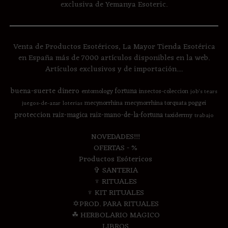
exclusiva de Yemanya Esoteric.
Venta de Productos Esotéricos, La Mayor Tienda Esotérica
en España más de 7000 artículos disponibles en la web.
Artículos exclusivos y de importación....
buena-suerte
dinero
fortuna
entomology
insectos-coleccion
job's tears
mecynorrhina
mecynorrhina torquata poggei
juegos-de-azar
loterias
proteccion
raiz-magica
raiz-mano-de-la-fortuna
taxidermy
trabajo
NOVEDADES!!!
OFERTAS - %
Productos Esótericos
✞ SANTERIA
♆ RITUALES
♆ KIT RITUALES
✡PROD. PARA RITUALES
☘ HERBOLARIO MAGICO
LIBROS