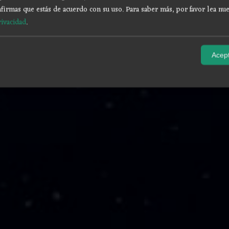
firmas que estás de acuerdo con su uso.
Para saber más, por favor lea nue
rivacidad
.
Acept