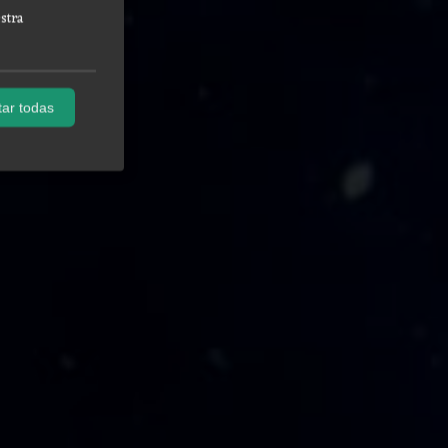
stra
ar todas