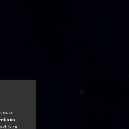
ortante
erdan tus
o click en