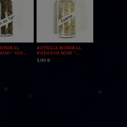
MINERAL
BOTELLA MINERAL
X1 COLGAN
NI " OJO...
RODADOS MINI "...
TURMALINA 
3,00 €
21,00 €