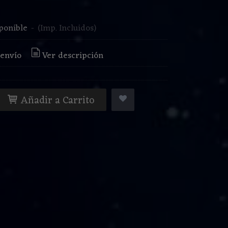
€
ponible
-
(Imp. Incluidos)
 envío
Ver descripción
Añadir a Carrito