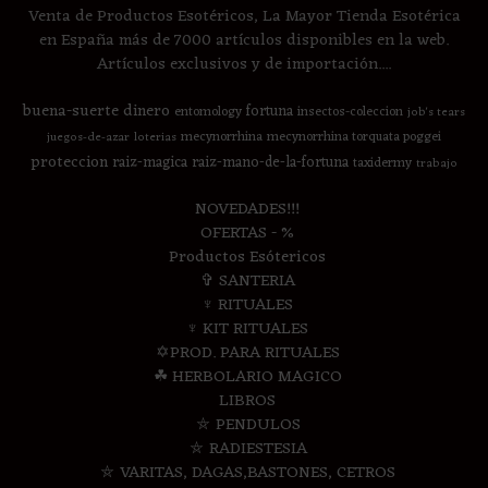
Venta de Productos Esotéricos, La Mayor Tienda Esotérica
en España más de 7000 artículos disponibles en la web.
Artículos exclusivos y de importación....
buena-suerte
dinero
fortuna
entomology
insectos-coleccion
job's tears
mecynorrhina
mecynorrhina torquata poggei
juegos-de-azar
loterias
proteccion
raiz-magica
raiz-mano-de-la-fortuna
taxidermy
trabajo
NOVEDADES!!!
OFERTAS - %
Productos Esótericos
✞ SANTERIA
♆ RITUALES
♆ KIT RITUALES
✡PROD. PARA RITUALES
☘ HERBOLARIO MAGICO
LIBROS
⛤ PENDULOS
⛤ RADIESTESIA
⛤ VARITAS, DAGAS,BASTONES, CETROS