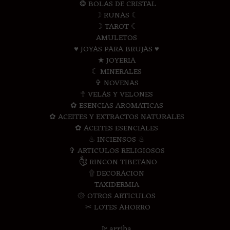
❂ BOLAS DE CRISTAL
☽ RUNAS ☾
☽ TAROT ☾
AMULETOS
♥ JOYAS PARA BRUJAS ♥
★ JOYERIA
☾ MINERALES
✞ NOVENAS
☥ VELAS Y VELONES
✿ ESENCIAS AROMATICAS
✿ ACEITES Y EXTRACTOS NATURALES
✿ ACEITES ESENCIALES
♨ INCIENSOS ♨
✞ ARTICULOS RELIGIOSOS
༃ RINCON TIBETANO
۩ DECORACION
TAXIDERMIA
۞ OTROS ARTICULOS
✂ LOTES AHORRO
Ir arriba