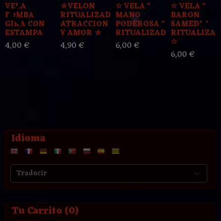
VELA
⛤VELON
☆ VELA "
☆ VELA "
POMBA
RITUALIZADO
MANO
BARON
GIRA CON
ATRACCION
PODEROSA "
SAMEDI "
ESTAMPA
Y AMOR ⛤
RITUALIZADA...
RITUALIZA
☆
4,00 €
4,90 €
6,00 €
6,00 €
Idioma
Tu Carrito (0)