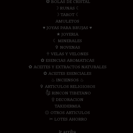
❂ BOLAS DE CRISTAL
☽ RUNAS ☾
☽ TAROT ☾
AMULETOS
♥ JOYAS PARA BRUJAS ♥
★ JOYERIA
☾ MINERALES
✞ NOVENAS
☥ VELAS Y VELONES
✿ ESENCIAS AROMATICAS
✿ ACEITES Y EXTRACTOS NATURALES
✿ ACEITES ESENCIALES
♨ INCIENSOS ♨
✞ ARTICULOS RELIGIOSOS
༃ RINCON TIBETANO
۩ DECORACION
TAXIDERMIA
۞ OTROS ARTICULOS
✂ LOTES AHORRO
Ir arriba