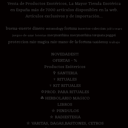
Venta de Productos Esotéricos, La Mayor Tienda Esotérica
en España más de 7000 artículos disponibles en la web.
Artículos exclusivos y de importación....
buena-suerte
dinero
fortuna
entomology
insectos-coleccion
job's tears
mecynorrhina
mecynorrhina torquata poggei
juegos-de-azar
loterias
proteccion
raiz-magica
raiz-mano-de-la-fortuna
taxidermy
trabajo
NOVEDADES!!!
OFERTAS - %
Productos Esótericos
✞ SANTERIA
♆ RITUALES
♆ KIT RITUALES
✡PROD. PARA RITUALES
☘ HERBOLARIO MAGICO
LIBROS
⛤ PENDULOS
⛤ RADIESTESIA
⛤ VARITAS, DAGAS,BASTONES, CETROS