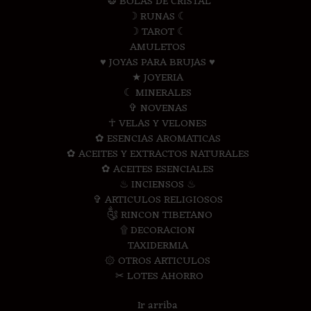
❂ BOLAS DE CRISTAL
☽ RUNAS ☾
☽ TAROT ☾
AMULETOS
♥ JOYAS PARA BRUJAS ♥
★ JOYERIA
☾ MINERALES
✞ NOVENAS
☥ VELAS Y VELONES
✿ ESENCIAS AROMATICAS
✿ ACEITES Y EXTRACTOS NATURALES
✿ ACEITES ESENCIALES
♨ INCIENSOS ♨
✞ ARTICULOS RELIGIOSOS
༃ RINCON TIBETANO
۩ DECORACION
TAXIDERMIA
۞ OTROS ARTICULOS
✂ LOTES AHORRO
Ir arriba