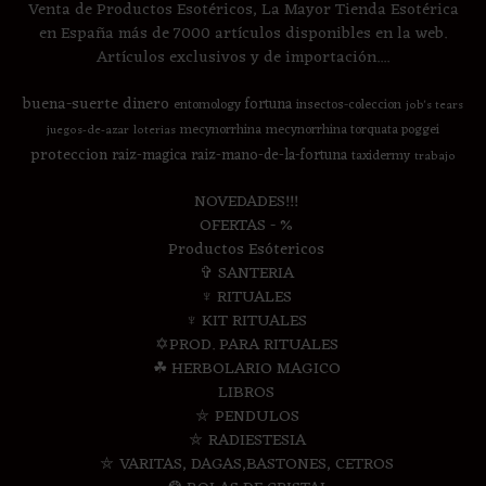
Venta de Productos Esotéricos, La Mayor Tienda Esotérica
en España más de 7000 artículos disponibles en la web.
Artículos exclusivos y de importación....
buena-suerte
dinero
fortuna
entomology
insectos-coleccion
job's tears
mecynorrhina
mecynorrhina torquata poggei
juegos-de-azar
loterias
proteccion
raiz-magica
raiz-mano-de-la-fortuna
taxidermy
trabajo
NOVEDADES!!!
OFERTAS - %
Productos Esótericos
✞ SANTERIA
♆ RITUALES
♆ KIT RITUALES
✡PROD. PARA RITUALES
☘ HERBOLARIO MAGICO
LIBROS
⛤ PENDULOS
⛤ RADIESTESIA
⛤ VARITAS, DAGAS,BASTONES, CETROS