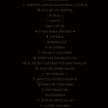
⛤ VARITAS, DAGAS,BASTONES, CETROS
❂ BOLAS DE CRISTAL
☽ RUNAS ☾
☽ TAROT ☾
AMULETOS
♥ JOYAS PARA BRUJAS ♥
★ JOYERIA
☾ MINERALES
✞ NOVENAS
☥ VELAS Y VELONES
✿ ESENCIAS AROMATICAS
✿ ACEITES Y EXTRACTOS NATURALES
✿ ACEITES ESENCIALES
♨ INCIENSOS ♨
✞ ARTICULOS RELIGIOSOS
༃ RINCON TIBETANO
۩ DECORACION
TAXIDERMIA
۞ OTROS ARTICULOS
✂ LOTES AHORRO