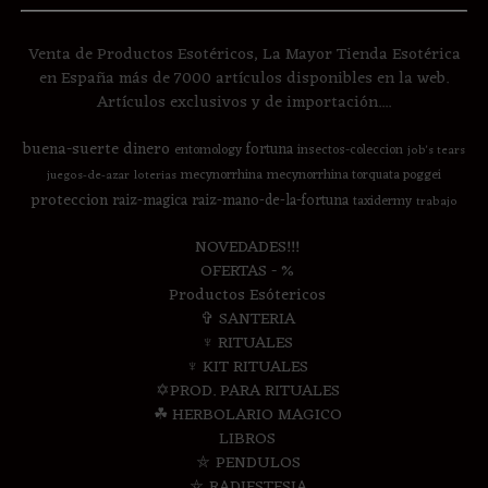
Venta de Productos Esotéricos, La Mayor Tienda Esotérica
en España más de 7000 artículos disponibles en la web.
Artículos exclusivos y de importación....
buena-suerte
dinero
fortuna
entomology
insectos-coleccion
job's tears
mecynorrhina
mecynorrhina torquata poggei
juegos-de-azar
loterias
proteccion
raiz-magica
raiz-mano-de-la-fortuna
taxidermy
trabajo
NOVEDADES!!!
OFERTAS - %
Productos Esótericos
✞ SANTERIA
♆ RITUALES
♆ KIT RITUALES
✡PROD. PARA RITUALES
☘ HERBOLARIO MAGICO
LIBROS
⛤ PENDULOS
⛤ RADIESTESIA