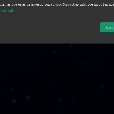
firmas que estás de acuerdo con su uso.
Para saber más, por favor lea nue
rivacidad
.
Acept