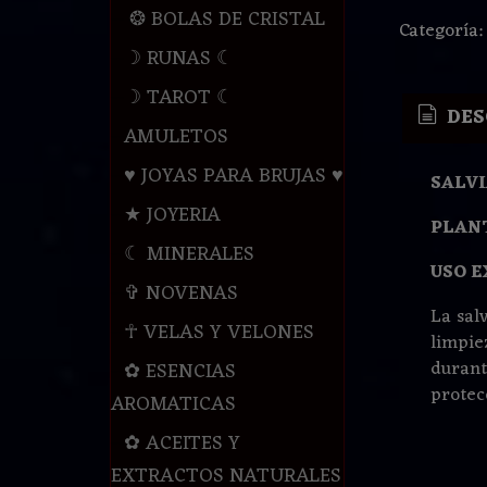
❂ BOLAS DE CRISTAL
Categoría
☽ RUNAS ☾
☽ TAROT ☾
DES
AMULETOS
♥ JOYAS PARA BRUJAS ♥
SALV
★ JOYERIA
PLANT
☾ MINERALES
USO E
✞ NOVENAS
La sal
☥ VELAS Y VELONES
limpie
durant
✿ ESENCIAS
protec
AROMATICAS
✿ ACEITES Y
EXTRACTOS NATURALES