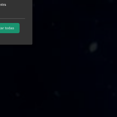
stra
ar todas