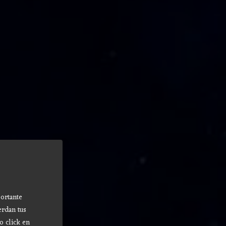
ortante
erdan tus
o click en