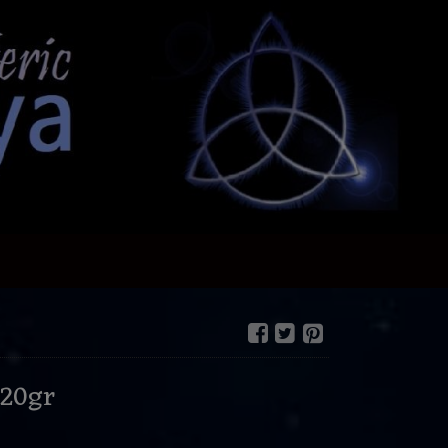
20gr
€