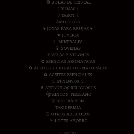
❂ BOLAS DE CRISTAL
☽ RUNAS ☾
☽ TAROT ☾
AMULETOS
♥ JOYAS PARA BRUJAS ♥
★ JOYERIA
☾ MINERALES
✞ NOVENAS
☥ VELAS Y VELONES
✿ ESENCIAS AROMATICAS
✿ ACEITES Y EXTRACTOS NATURALES
✿ ACEITES ESENCIALES
♨ INCIENSOS ♨
✞ ARTICULOS RELIGIOSOS
༃ RINCON TIBETANO
۩ DECORACION
TAXIDERMIA
۞ OTROS ARTICULOS
✂ LOTES AHORRO
Ir arriba