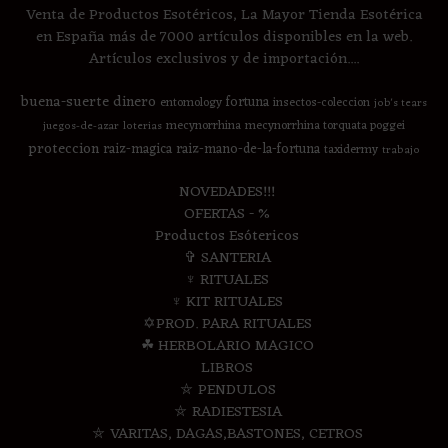
Venta de Productos Esotéricos, La Mayor Tienda Esotérica
en España más de 7000 artículos disponibles en la web.
Artículos exclusivos y de importación....
buena-suerte
dinero
fortuna
entomology
insectos-coleccion
job's tears
mecynorrhina
mecynorrhina torquata poggei
juegos-de-azar
loterias
proteccion
raiz-magica
raiz-mano-de-la-fortuna
taxidermy
trabajo
NOVEDADES!!!
OFERTAS - %
Productos Esótericos
✞ SANTERIA
♆ RITUALES
♆ KIT RITUALES
✡PROD. PARA RITUALES
☘ HERBOLARIO MAGICO
LIBROS
⛤ PENDULOS
⛤ RADIESTESIA
⛤ VARITAS, DAGAS,BASTONES, CETROS