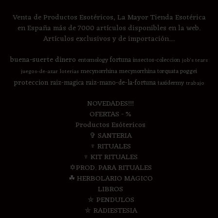
Venta de Productos Esotéricos, La Mayor Tienda Esotérica
en España más de 7000 artículos disponibles en la web.
Artículos exclusivos y de importación....
buena-suerte
dinero
fortuna
entomology
insectos-coleccion
job's tears
mecynorrhina
mecynorrhina torquata poggei
juegos-de-azar
loterias
proteccion
raiz-magica
raiz-mano-de-la-fortuna
taxidermy
trabajo
NOVEDADES!!!
OFERTAS - %
Productos Esótericos
✞ SANTERIA
♆ RITUALES
♆ KIT RITUALES
✡PROD. PARA RITUALES
☘ HERBOLARIO MAGICO
LIBROS
⛤ PENDULOS
⛤ RADIESTESIA