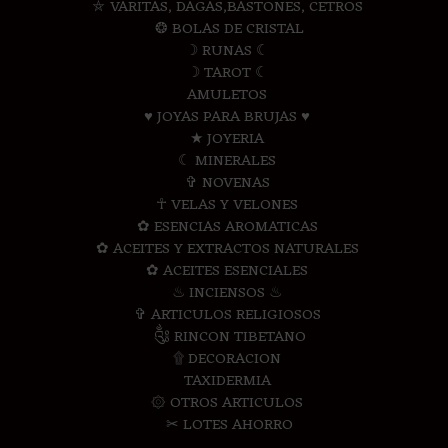
⛤ VARITAS, DAGAS,BASTONES, CETROS
❂ BOLAS DE CRISTAL
☽ RUNAS ☾
☽ TAROT ☾
AMULETOS
♥ JOYAS PARA BRUJAS ♥
★ JOYERIA
☾ MINERALES
✞ NOVENAS
☥ VELAS Y VELONES
✿ ESENCIAS AROMATICAS
✿ ACEITES Y EXTRACTOS NATURALES
✿ ACEITES ESENCIALES
♨ INCIENSOS ♨
✞ ARTICULOS RELIGIOSOS
༃ RINCON TIBETANO
۩ DECORACION
TAXIDERMIA
۞ OTROS ARTICULOS
✂ LOTES AHORRO