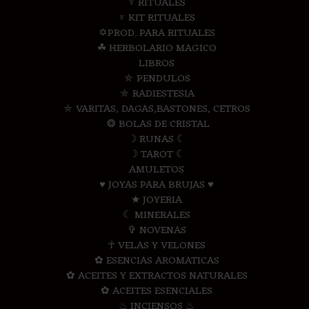
♆ RITUALES
♆ KIT RITUALES
✡PROD. PARA RITUALES
☘ HERBOLARIO MAGICO
LIBROS
⛤ PENDULOS
⛤ RADIESTESIA
⛤ VARITAS, DAGAS,BASTONES, CETROS
❂ BOLAS DE CRISTAL
☽ RUNAS ☾
☽ TAROT ☾
AMULETOS
♥ JOYAS PARA BRUJAS ♥
★ JOYERIA
☾ MINERALES
✞ NOVENAS
☥ VELAS Y VELONES
✿ ESENCIAS AROMATICAS
✿ ACEITES Y EXTRACTOS NATURALES
✿ ACEITES ESENCIALES
♨ INCIENSOS ♨