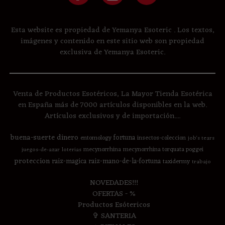
Esta website es propiedad de Yemanya Esoteric . Los textos,
imágenes y contenido en este sitio web son propiedad
exclusiva de Yemanya Esoteric.
Venta de Productos Esotéricos, La Mayor Tienda Esotérica
en España más de 7000 artículos disponibles en la web.
Artículos exclusivos y de importación....
buena-suerte
dinero
fortuna
entomology
insectos-coleccion
job's tears
mecynorrhina
mecynorrhina torquata poggei
juegos-de-azar
loterias
proteccion
raiz-magica
raiz-mano-de-la-fortuna
taxidermy
trabajo
NOVEDADES!!!
OFERTAS - %
Productos Esótericos
✞ SANTERIA