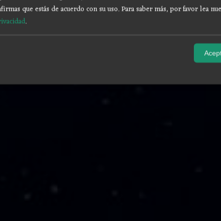
firmas que estás de acuerdo con su uso.
Para saber más, por favor lea nue
rivacidad
.
Acept