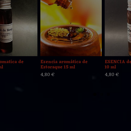
omatica de
Esencia aromática de
ESENCIA d
ml
Estoraque 15 ml
10 ml
4,80 €
4,80 €