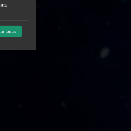
stra
ar todas