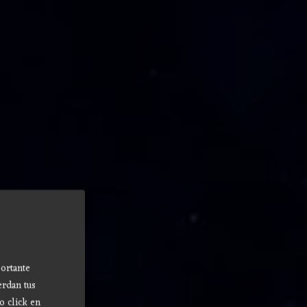
ortante
erdan tus
o click en