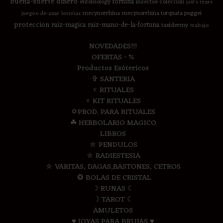
buena-suerte
dinero
fortuna
entomology
insectos-coleccion
job's tears
mecynorrhina
mecynorrhina torquata poggei
juegos-de-azar
loterias
proteccion
raiz-magica
raiz-mano-de-la-fortuna
taxidermy
trabajo
NOVEDADES!!!
OFERTAS - %
Productos Esótericos
✞ SANTERIA
♆ RITUALES
♆ KIT RITUALES
✡PROD. PARA RITUALES
☘ HERBOLARIO MAGICO
LIBROS
⛤ PENDULOS
⛤ RADIESTESIA
⛤ VARITAS, DAGAS,BASTONES, CETROS
❂ BOLAS DE CRISTAL
☽ RUNAS ☾
☽ TAROT ☾
AMULETOS
♥ JOYAS PARA BRUJAS ♥