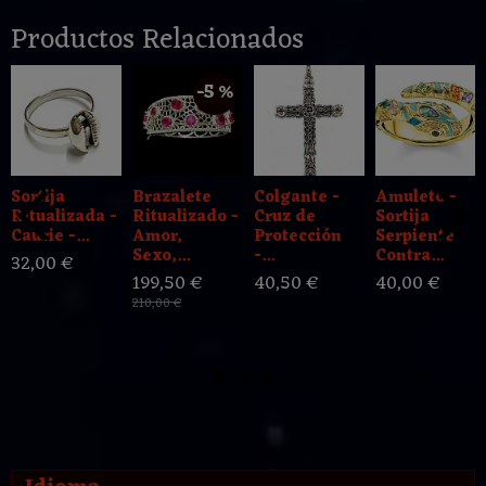
Productos Relacionados
-5 %
Sortija
Brazalete
Colgante -
Amuleto -
Ritualizada -
Ritualizado -
Cruz de
Sortija
Caurie -...
Amor,
Protección
Serpiente
Sexo,...
-...
Contra...
32,00 €
199,50 €
40,50 €
40,00 €
210,00 €