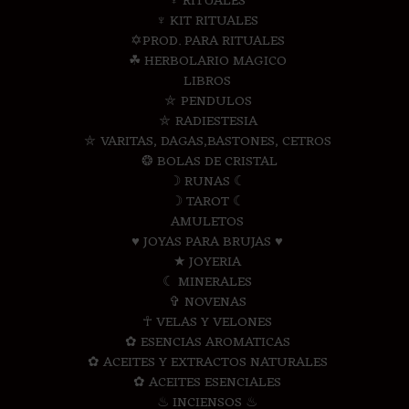
♆ RITUALES
♆ KIT RITUALES
✡PROD. PARA RITUALES
☘ HERBOLARIO MAGICO
LIBROS
⛤ PENDULOS
⛤ RADIESTESIA
⛤ VARITAS, DAGAS,BASTONES, CETROS
❂ BOLAS DE CRISTAL
☽ RUNAS ☾
☽ TAROT ☾
AMULETOS
♥ JOYAS PARA BRUJAS ♥
★ JOYERIA
☾ MINERALES
✞ NOVENAS
☥ VELAS Y VELONES
✿ ESENCIAS AROMATICAS
✿ ACEITES Y EXTRACTOS NATURALES
✿ ACEITES ESENCIALES
♨ INCIENSOS ♨