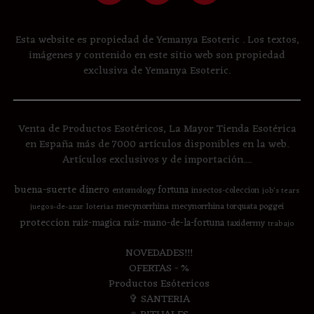
Esta website es propiedad de Yemanya Esoteric . Los textos,
imágenes y contenido en este sitio web son propiedad
exclusiva de Yemanya Esoteric.
Venta de Productos Esotéricos, La Mayor Tienda Esotérica
en España más de 7000 artículos disponibles en la web.
Artículos exclusivos y de importación....
buena-suerte
dinero
fortuna
entomology
insectos-coleccion
job's tears
mecynorrhina
mecynorrhina torquata poggei
juegos-de-azar
loterias
proteccion
raiz-magica
raiz-mano-de-la-fortuna
taxidermy
trabajo
NOVEDADES!!!
OFERTAS - %
Productos Esótericos
✞ SANTERIA