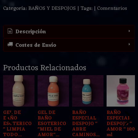
Categoría:
BAÑOS Y DESPOJOS
|
Tags:
|
Comentarios
Descripción
Costes de Envío
Productos Relacionados
GEL DE
GEL DE
BAÑO
BAÑO
BAÑO
BAÑO
ESPECIAL
ESPECIAL
ESOTERICO
ESOTERICO
DESPOJO "
DESPOJO "
" LIMPIA
"MIEL DE
ABRE
AMOR " 100
TODO...
AMOR"...
CAMINOS...
ml