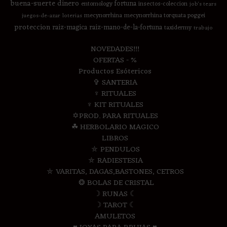
buena-suerte
dinero
fortuna
entomology
insectos-coleccion
job's tears
mecynorrhina
mecynorrhina torquata poggei
juegos-de-azar
loterias
proteccion
raiz-magica
raiz-mano-de-la-fortuna
taxidermy
trabajo
NOVEDADES!!!
OFERTAS - %
Productos Esótericos
✞ SANTERIA
♆ RITUALES
♆ KIT RITUALES
✡PROD. PARA RITUALES
☘ HERBOLARIO MAGICO
LIBROS
⛤ PENDULOS
⛤ RADIESTESIA
⛤ VARITAS, DAGAS,BASTONES, CETROS
❂ BOLAS DE CRISTAL
☽ RUNAS ☾
☽ TAROT ☾
AMULETOS