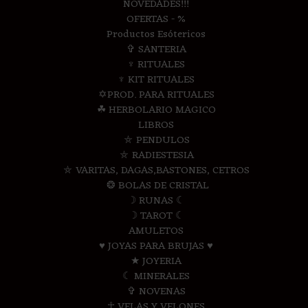
NOVEDADES!!!
OFERTAS - %
Productos Esótericos
✞ SANTERIA
♆ RITUALES
♆ KIT RITUALES
✡PROD. PARA RITUALES
☘ HERBOLARIO MAGICO
LIBROS
⛤ PENDULOS
⛤ RADIESTESIA
⛤ VARITAS, DAGAS,BASTONES, CETROS
❂ BOLAS DE CRISTAL
☽ RUNAS ☾
☽ TAROT ☾
AMULETOS
♥ JOYAS PARA BRUJAS ♥
★ JOYERIA
☾ MINERALES
✞ NOVENAS
☥ VELAS Y VELONES