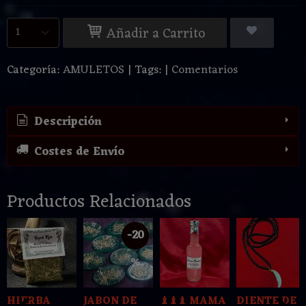
Añadir a Carrito
Categoría:
AMULETOS
|
Tags:
|
Comentarios
Descripción
Costes de Envío
Productos Relacionados
-20
%
HIERBA
JABON DE
♝♝♝ MAMA
DIENTE DE