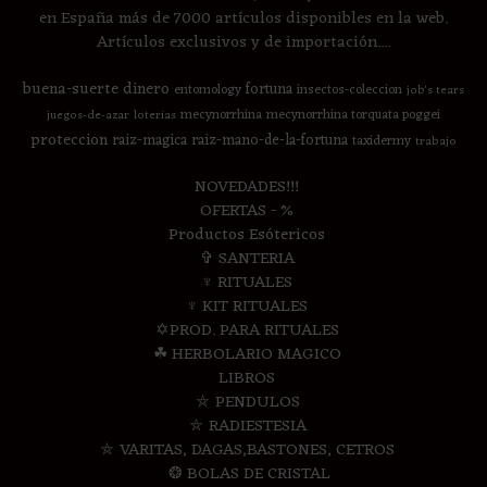
en España más de 7000 artículos disponibles en la web.
Artículos exclusivos y de importación....
buena-suerte
dinero
fortuna
entomology
insectos-coleccion
job's tears
mecynorrhina
mecynorrhina torquata poggei
juegos-de-azar
loterias
proteccion
raiz-magica
raiz-mano-de-la-fortuna
taxidermy
trabajo
NOVEDADES!!!
OFERTAS - %
Productos Esótericos
✞ SANTERIA
♆ RITUALES
♆ KIT RITUALES
✡PROD. PARA RITUALES
☘ HERBOLARIO MAGICO
LIBROS
⛤ PENDULOS
⛤ RADIESTESIA
⛤ VARITAS, DAGAS,BASTONES, CETROS
❂ BOLAS DE CRISTAL