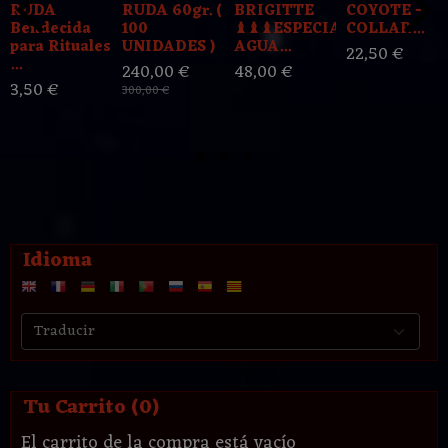
RUDA
RUDA 60gr. (
BRIGITTE
COYOTE -
Bendecida
100
♝♝♝ESPECIAL
COLLAR...
para Rituales
UNIDADES )
AGUA...
22,50 €
...
240,00 €
48,00 €
3,50 €
300,00 €
Idioma
Tu Carrito (0)
El carrito de la compra está vacío