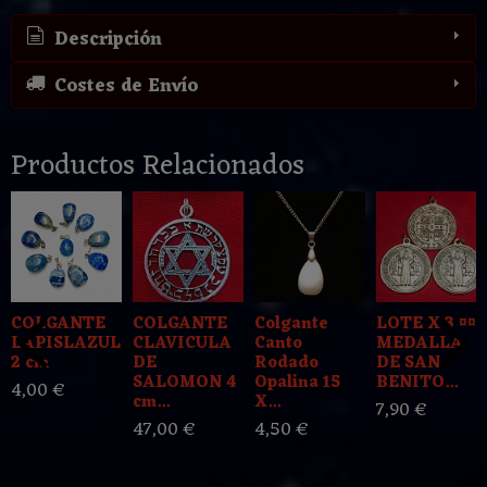
Descripción
Costes de Envío
Productos Relacionados
COLGANTE
COLGANTE
Colgante
LOTE X 3 ¤¤¤
LAPISLAZULI
CLAVICULA
Canto
MEDALLA
2 cm
DE
Rodado
DE SAN
SALOMON 4
Opalina 15
BENITO...
4,00 €
cm...
X...
7,90 €
47,00 €
4,50 €