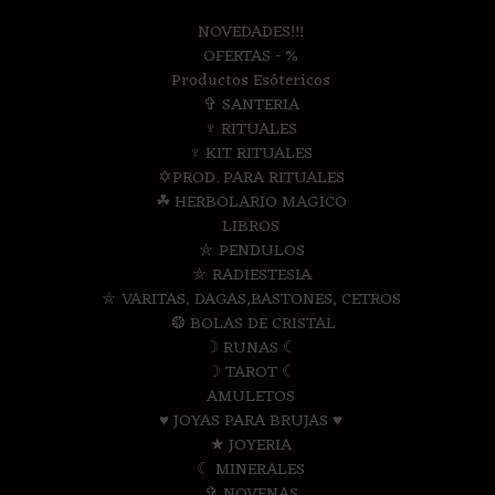
NOVEDADES!!!
OFERTAS - %
Productos Esótericos
✞ SANTERIA
♆ RITUALES
♆ KIT RITUALES
✡PROD. PARA RITUALES
☘ HERBOLARIO MAGICO
LIBROS
⛤ PENDULOS
⛤ RADIESTESIA
⛤ VARITAS, DAGAS,BASTONES, CETROS
❂ BOLAS DE CRISTAL
☽ RUNAS ☾
☽ TAROT ☾
AMULETOS
♥ JOYAS PARA BRUJAS ♥
★ JOYERIA
☾ MINERALES
✞ NOVENAS