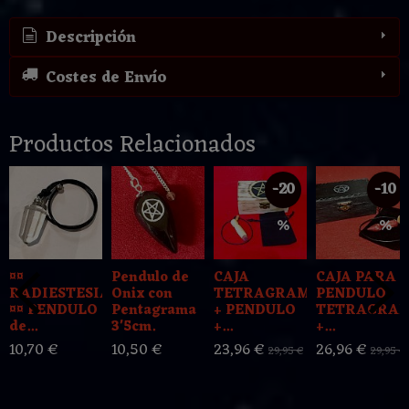
Descripción
Costes de Envío
Productos Relacionados
-20
-10
%
%
¤¤
Pendulo de
CAJA
CAJA PARA
RADIESTESIA
Onix con
TETRAGRAMATON
PENDULO
¤¤ PENDULO
Pentagrama
+ PENDULO
TETRAGRA
de...
3'5cm.
+...
+...
10,70 €
10,50 €
23,96 €
26,96 €
29,95 €
29,95 €