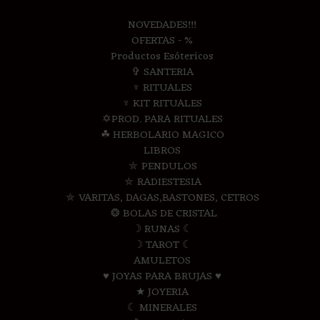
NOVEDADES!!!
OFERTAS - %
Productos Esótericos
✞ SANTERIA
♆ RITUALES
♆ KIT RITUALES
✡PROD. PARA RITUALES
☘ HERBOLARIO MAGICO
LIBROS
⛤ PENDULOS
⛤ RADIESTESIA
⛤ VARITAS, DAGAS,BASTONES, CETROS
❂ BOLAS DE CRISTAL
☽ RUNAS ☾
☽ TAROT ☾
AMULETOS
♥ JOYAS PARA BRUJAS ♥
★ JOYERIA
☾ MINERALES