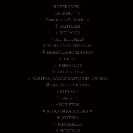
NOVEDADES!!!
OFERTAS - %
Productos Esótericos
✞ SANTERIA
♆ RITUALES
♆ KIT RITUALES
✡PROD. PARA RITUALES
☘ HERBOLARIO MAGICO
LIBROS
⛤ PENDULOS
⛤ RADIESTESIA
⛤ VARITAS, DAGAS,BASTONES, CETROS
❂ BOLAS DE CRISTAL
☽ RUNAS ☾
☽ TAROT ☾
AMULETOS
♥ JOYAS PARA BRUJAS ♥
★ JOYERIA
☾ MINERALES
✞ NOVENAS