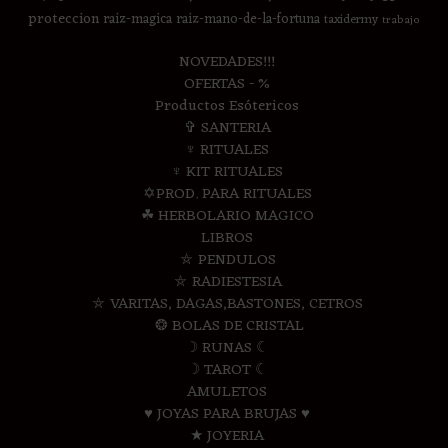
proteccion
raiz-magica
raiz-mano-de-la-fortuna
taxidermy
trabajo
NOVEDADES!!!
OFERTAS - %
Productos Esótericos
✞ SANTERIA
♆ RITUALES
♆ KIT RITUALES
✡PROD. PARA RITUALES
☘ HERBOLARIO MAGICO
LIBROS
⛤ PENDULOS
⛤ RADIESTESIA
⛤ VARITAS, DAGAS,BASTONES, CETROS
❂ BOLAS DE CRISTAL
☽ RUNAS ☾
☽ TAROT ☾
AMULETOS
♥ JOYAS PARA BRUJAS ♥
★ JOYERIA