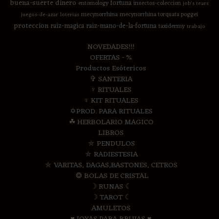
buena-suerte
dinero
fortuna
entomology
insectos-coleccion
job's tears
mecynorrhina
mecynorrhina torquata poggei
juegos-de-azar
loterias
proteccion
raiz-magica
raiz-mano-de-la-fortuna
taxidermy
trabajo
NOVEDADES!!!
OFERTAS - %
Productos Esótericos
✞ SANTERIA
♆ RITUALES
♆ KIT RITUALES
✡PROD. PARA RITUALES
☘ HERBOLARIO MAGICO
LIBROS
⛤ PENDULOS
⛤ RADIESTESIA
⛤ VARITAS, DAGAS,BASTONES, CETROS
❂ BOLAS DE CRISTAL
☽ RUNAS ☾
☽ TAROT ☾
AMULETOS