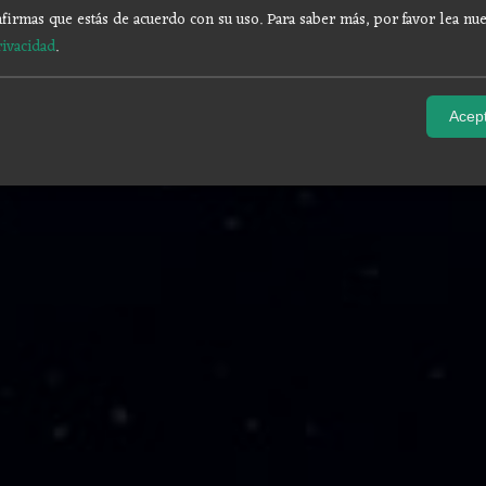
firmas que estás de acuerdo con su uso.
Para saber más, por favor lea nue
rivacidad
.
Acept