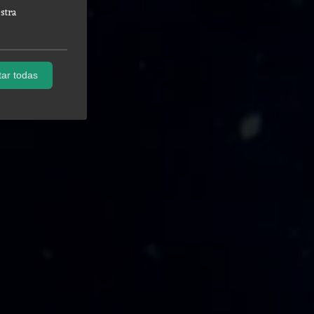
stra
ar todas