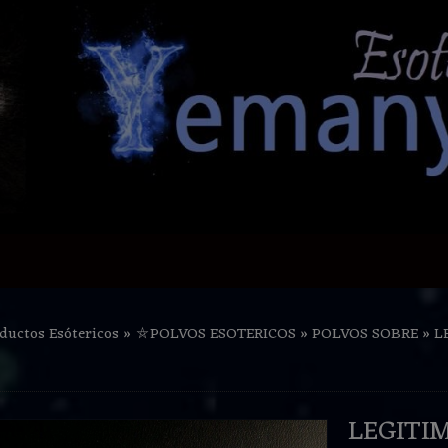
ductos Esótericos
»
⛤POLVOS ESOTERICOS
»
POLVOS SOBRE
»
L
LEGITI