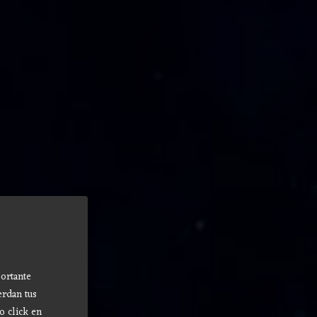
ortante
erdan tus
o click en