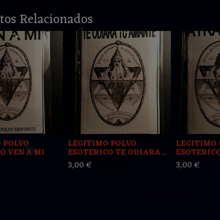
tos Relacionados
 POLVO
LEGITIMO POLVO
LEGITIMO 
O VEN A MI
ESOTERICO TE ODIARA...
ESOTERIC
3,00 €
3,00 €