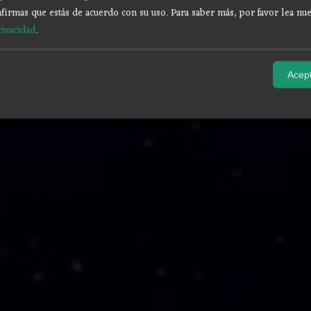
firmas que estás de acuerdo con su uso.
Para saber más, por favor lea nue
rivacidad
.
Acept