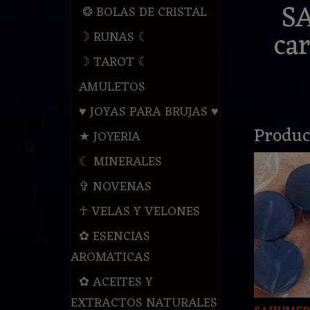
S
❂ BOLAS DE CRISTAL
car
☽ RUNAS ☾
☽ TAROT ☾
AMULETOS
♥ JOYAS PARA BRUJAS ♥
Produc
★ JOYERIA
☾ MINERALES
✞ NOVENAS
☥ VELAS Y VELONES
✿ ESENCIAS
AROMATICAS
✿ ACEITES Y
EXTRACTOS NATURALES