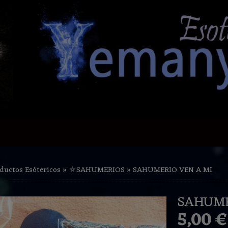
ductos Esótericos
»
⛤SAHUMERIOS
»
SAHUMERIO VEN A MI
SAHUME
5,00 