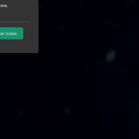
stra
ar todas