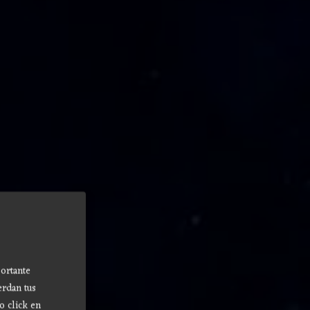
ortante
erdan tus
o click en