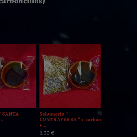
arboncillos
)
“ SANTA
Sahumerio “
Sahumerio “
..
CONTRAYERBA ” + carbón
OCHUN ” +...
+...
6,00 €
6,00 €