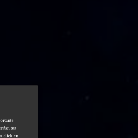
ortante
erdan tus
o click en