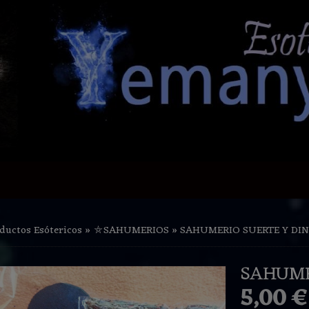
ductos Esótericos
»
⛤SAHUMERIOS
»
SAHUMERIO SUERTE Y DI
SAHUME
5,00 