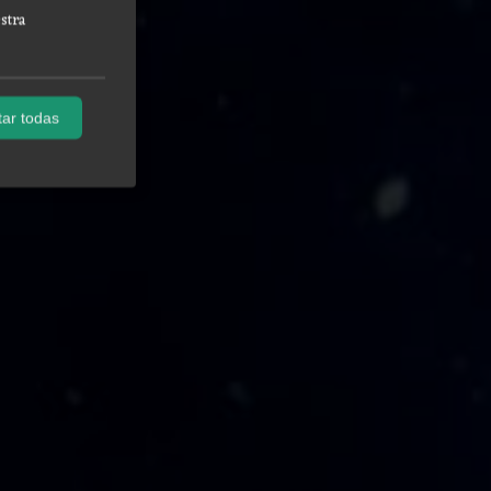
stra
ar todas