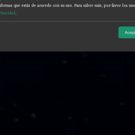
firmas que estás de acuerdo con su uso.
Para saber más, por favor lea nue
rivacidad
.
Acept