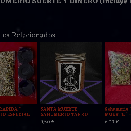
UMERIO SUERTE Y DINERO (Incluye c
tos Relacionados
RAPIDA "
SANTA MUERTE
Sahumerio 
IO ESPECIAL
SAHUMERIO TARRO
MUERTE ” +.
9,50 €
6,00 €