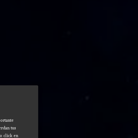
ortante
erdan tus
o click en