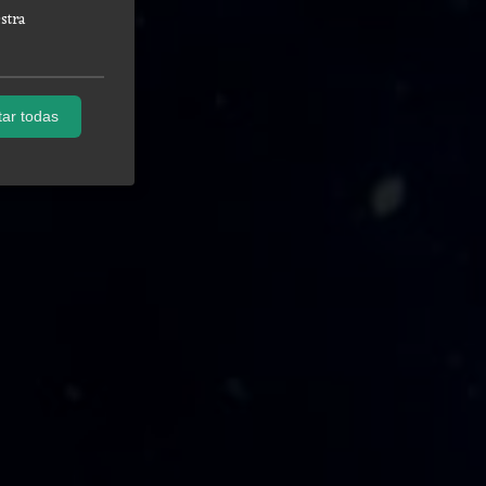
stra
ar todas