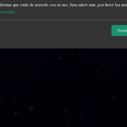
firmas que estás de acuerdo con su uso.
Para saber más, por favor lea nue
rivacidad
.
Acept