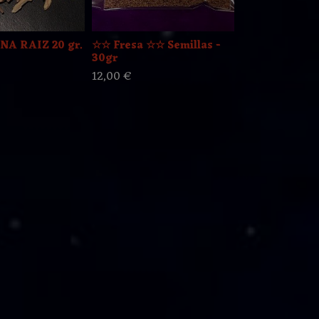
A RAIZ 20 gr.
☆☆ Fresa ☆☆ Semillas -
☆☆ Guanaba
30gr
Semillas - 3
12,00 €
15,00 €