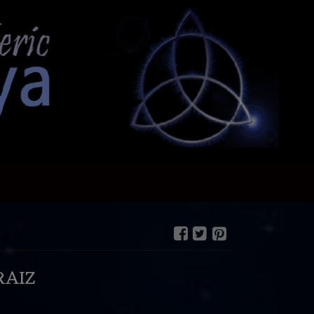
RAIZ
€