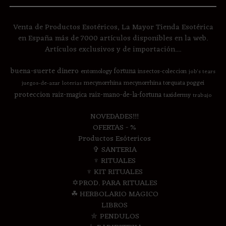
Venta de Productos Esotéricos, La Mayor Tienda Esotérica
en España más de 7000 artículos disponibles en la web.
Artículos exclusivos y de importación....
buena-suerte
dinero
fortuna
entomology
insectos-coleccion
job's tears
mecynorrhina
mecynorrhina torquata poggei
juegos-de-azar
loterias
proteccion
raiz-magica
raiz-mano-de-la-fortuna
taxidermy
trabajo
NOVEDADES!!!
OFERTAS - %
Productos Esótericos
✞ SANTERIA
♆ RITUALES
♆ KIT RITUALES
✡PROD. PARA RITUALES
☘ HERBOLARIO MAGICO
LIBROS
⛤ PENDULOS