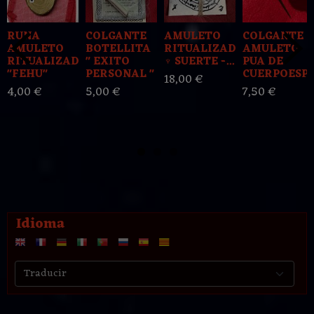
RUNA
COLGANTE
AMULETO
COLGANTE
AMULETO
BOTELLITA
RITUALIZADO
AMULETO
RITUALIZADO
" EXITO
♆ SUERTE -...
PUA DE
"FEHU"
PERSONAL "
CUERPOESPIN
18,00 €
4,00 €
5,00 €
7,50 €
Idioma