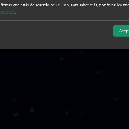
firmas que estás de acuerdo con su uso.
Para saber más, por favor lea nue
rivacidad
.
Acept