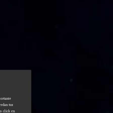
ortante
erdan tus
o click en