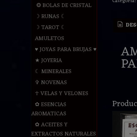
Categoría
❂ BOLAS DE CRISTAL
☽ RUNAS ☾
DES
☽ TAROT ☾
AMULETOS
AM
♥ JOYAS PARA BRUJAS ♥
PA
★ JOYERIA
☾ MINERALES
✞ NOVENAS
☥ VELAS Y VELONES
Produc
✿ ESENCIAS
AROMATICAS
✿ ACEITES Y
EXTRACTOS NATURALES