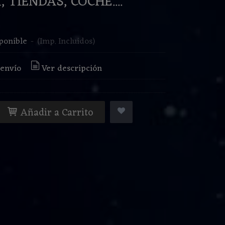
, TIENDAS, COCHE....
€
ponible
-
(Imp. Incluidos)
 envío
Ver descripción
Añadir a Carrito