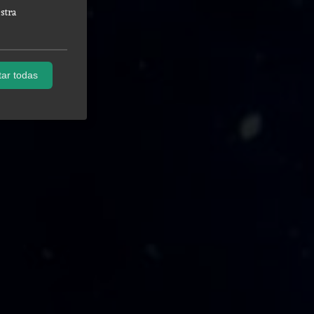
stra
ar todas