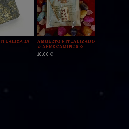
RITUALIZADA
AMULETO RITUALIZADO
☆ PIRITA C
☆ ABRE CAMINOS ☆
RITUALIZA
10,00 €
4,30 €